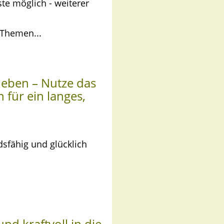
ste möglich - weiterer
 Themen...
leben – Nutze das
 für ein langes,
ndsfähig und glücklich
nd kraftvoll in die