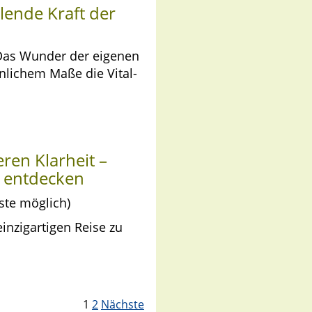
lende Kraft der
 Das Wunder der eigenen
unlichem Maße die Vital-
ren Klarheit –
n entdecken
ste möglich)
einzigartigen Reise zu
1
2
Nächste