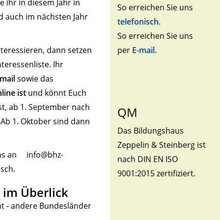
 ihr in diesem Jahr in
So erreichen Sie uns
nd auch im nächsten Jahr
telefonisch.
So erreichen Sie uns
nteressieren, dann setzen
per
E-mail.
eressenliste. Ihr
Email
sowie das
ine ist
und könnt Euch
ist, ab 1. September nach
QM
. Ab 1. Oktober sind dann
Das Bildungshaus
Zeppelin & Steinberg ist
 uns an info@bhz-
nach DIN EN ISO
nsch.
9001:2015 zertifiziert.
 im Überlick
nnt - andere Bundesländer