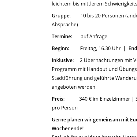
leichtem bis mittlerem Schwierigkeit
Gruppe:
10 bis 20 Personen (ande
Absprache)
Termine:
auf Anfrage
Beginn:
Freitag, 16.30 Uhr |
En
Inklusive:
2 Übernachtungen mit Vo
Programm mit Handout und Übungsm
Stadtführung und geführte Wanderu
angeboten werden.
Preis:
340 € im Einzelzimmer | 3
pro Person
Gerne planen wir gemeinsam mit Euc
Wochenende!