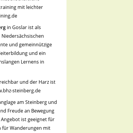
aining mit leichter
ining.de
erg
in Goslar ist als
 Niedersächsischen
nte und gemeinnützige
eiterbildung und ein
nslangen Lernens in
rreichbar und der Harz ist
w.bhz-steinberg.de
Hanglage am Steinberg und
it und Freude an Bewegung
Angebot ist geeignet für
n für Wanderungen mit