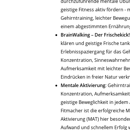
durchzuführende mentale Übun
geistige Fitness aktiv fördern - 
Gehirntraining, leichter Bewegu
einem abgestimmten Ernährung
BrainWalking – Der Frischekick!
klären und geistige Frische tank
Erlebnisspaziergang für das Ge
Konzentration, Sinneswahrne
Aufmerksamkeit mit leichter B
Eindrücken in freier Natur verk
Mentale Aktivierung
: Gehirntra
Konzentration, Aufmerksamkeit
geistige Beweglichkeit in jedem A
Fitmacher ist die erfolgreiche
Aktivierung (MAT) hier besonder
Aufwand und schnellem Erfolg w