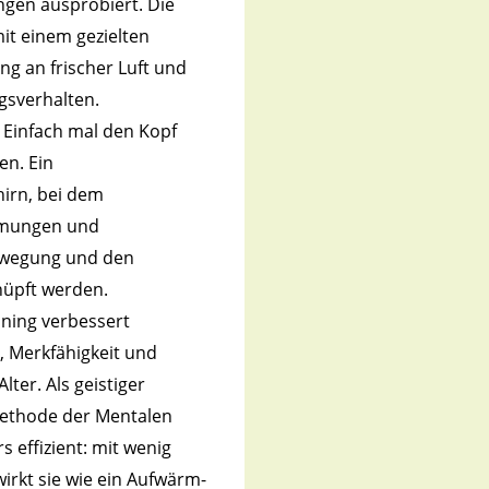
gen ausprobiert. Die
mit einem gezielten
ng an frischer Luft und
sverhalten.
Einfach mal den Kopf
en. Ein
hirn, bei dem
hmungen und
ewegung und den
nüpft werden.
ining verbessert
, Merkfähigkeit und
lter. Als geistiger
 Methode der Mentalen
s effizient: mit wenig
irkt sie wie ein Aufwärm-