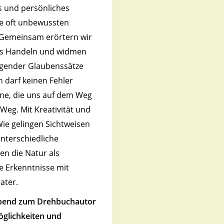
es und persönliches
se oft unbewussten
 Gemeinsam erörtern wir
tes Handeln und widmen
igender Glaubenssätze
h darf keinen Fehler
ine, die uns auf dem Weg
Weg. Mit Kreativität und
ie gelingen Sichtweisen
unterschiedliche
n die Natur als
e Erkenntnisse mit
ater.
eibend zum Drehbuchautor
öglichkeiten und