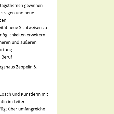
Alltagsthemen gewinnen
erfragen und neue
ben
vität neue Sichtweisen zu
öglichkeiten erweitern
nneren und äußeren
ortung
 Beruf
ungshaus Zeppelin &
 Coach und Künstlerin mit
tin im Leiten
rfügt über umfangreiche