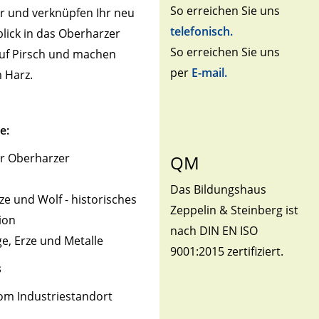
So erreichen Sie uns
er und verknüpfen Ihr neu
telefonisch.
lick in das Oberharzer
So erreichen Sie uns
uf Pirsch und machen
per
E-mail.
 Harz.
e:
er Oberharzer
QM
Das Bildungshaus
ze und Wolf - historisches
Zeppelin & Steinberg ist
ion
nach DIN EN ISO
e, Erze und Metalle
9001:2015 zertifiziert.
s
om Industriestandort